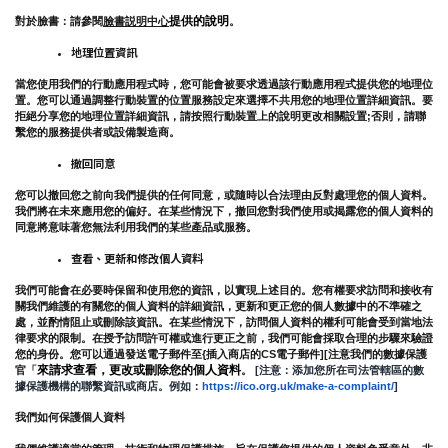
提供的說明
對於臉書：請參閱
臉書説明中心
。
地理位置資訊
當您使用我們的行動應用程式時，您可能會被要求透過該行動應用程式提供您的地理位
置。您可以通過調整行動裝置的位置服務設定來選擇不共用您的地理位置詳細資訊。要
拒絕分享您的地理位置詳細資訊，請按照行動裝置上的說明更改相關設置;否則，請聯
繫您的服務提供者或設備製造商。
撤回同意
您可以撤回您之前向我們提供的任何同意，或隨時以合法理由反對處理您的個人資料。
我們將在未來應用您的偏好。在某些情況下，撤回您對我們使用或揭露您的個人資料的
同意將意味著您無法利用我們的某些產品或服務。
查看、更新和修改個人資料
我們可能會在必要時保留和使用您的資訊，以實現上述目的。您有權要求訪問和接收有
關我們維護的有關您的個人資料的詳細資訊，更新和更正您的個人數據中的不準確之
處，並酌情阻止或刪除該資訊。在某些情況下，訪問個人資料的權利可能會受到當地法
律要求的限制。在授予訪問許可權或進行更正之前，我們可能會採取合理的步驟來驗證
您的身份。您可以通過發送電子郵件至{插入商店的CS電子郵件][注意我們的數據保護
來請求查看，更改或刪除您的個人資料
官「
。
 [注意：添加您所在司法管轄區的數
據保護機構的聯繫資訊或商店。例如：
https://ico.org.uk/make-a-complaint/
]
我們如何保護個人資料