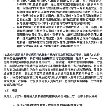
與 SHOPLINE 和 SHOPLINE 的附屬公司共用：為了向您提供 
SHOPLINE 產品和服務，提出您可能感興趣的推薦，解決帳戶問
題，保護我們的附屬公司或其他使用者或公眾的人身和財產安全，您
承認並同意我們可以與我們的附屬公司共用您和您的客戶的個人資
料。我們只會在必要的範圍內共享個人資料，並受本隱私政策規定的
目的的約束。如果我們共用敏感個人資料或我們的關聯公司出於不同
目的使用和處理個人資料，我們將再次尋求您的授權和同意。
與我們的第三方合作夥伴共享：我們只會出於合法、正當、必要、具
體和明確的目的共用個人資料，並且只會共用向您或您的客戶提供相
關服務所必需的個人資料。我們不會共用可以識別您
身份的個人資
料
，除非法律或法規另有規定。通常，這些第三方合作夥伴也是數據
控制者，他們將在徵得您的同意后在自己的帳戶中處理個人資料。此
類合作夥伴可能有自己單獨的隱私政策和用戶協定。
 此外，
[如果您使用第三方营銷應用程式蒐集有關您商店上買家活動的資訊，請插入]
當我們使用
商店
時
，
我們可能會
使用
第三方功能或服務（包括Apps Store、支
付閘道或物流服務提供者的應用程式）。請注意，此類功能或服務由第三方提
供。本隱私政策中描述的規則和程式不適用於此類第三方功能和服務。您向第
三方商店或服務提供的任何資訊將直接提供給這些服務的網路運營商。即使您
通過商店訪問，您也必須遵守這些第三方的適用隱私政策和用戶協定（如果
有）。我們不對任何第三方商店的內容以及有關個人資料和安全措施的第三方
政策負責。在向第三方提供任何個人資料之前，您應閱讀並理解第三方的隱私
政策和用戶協定。
（3） 轉讓
原則上，我們不會將個人資料的控制權轉讓給任何第三方，但以下情況除外：
應個人資料主體的要求，或經您事先明確授權或同意;