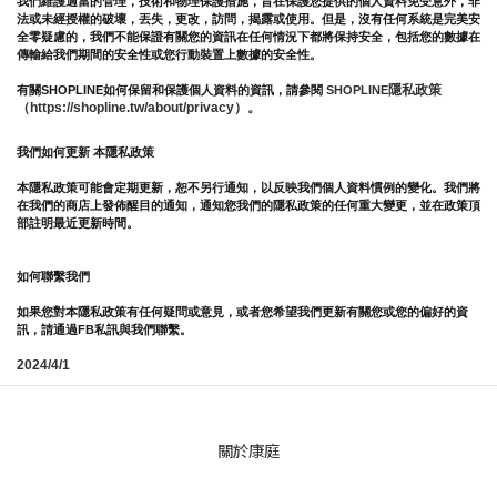
我們維護適當的管理，技術和物理保護措施，旨在保護您提供的個人資料免受意外，非
法或未經授權的破壞，丟失，更改，訪問，揭露或使用。但是，沒有任何系統是完美安
全零疑慮的，我們不能保證有關您的資訊在任何情況下都將保持安全，包括您的數據在
傳輸給我們期間的安全性或您行動裝置上數據的安全性。
隱私政策 
有關SHOPLINE如何保留和保護個人資料的資訊，請參閱 
SHOPLINE
（https://shopline.tw/about/privacy）。 
我們如何更新 本隱私政策 
本隱私政策可能會定期更新，恕不另行通知，以反映我們個人資料慣例的變化。我們將
在我們的商店上發佈醒目的通知，通知您我們的隱私政策的任何重大變更，並在政策頂
部註明最近更新時間。
如何聯繫我們
如果您對本隱私政策有任何疑問或意見，或者您希望我們更新有關您或您的偏好的資
訊，請通過FB私訊與我們聯繫。
2024/4/1
關於康庭