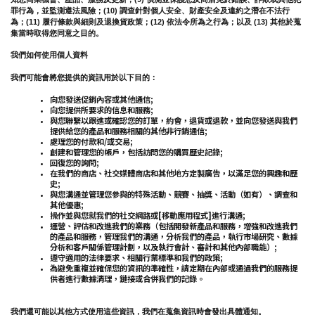
罪行為，並監測遵法風險；(10) 調查針對個人安全、財產安全及違約之潛在不法行
為；(11) 履行條款與細則及退換貨政策；(12) 依法令所為之行為；以及 (13) 其他於蒐
集當時取得您同意之目的。
我們如何使用個人資料
我們可能會將您提供的資訊用於以下目的：
向您發送促銷內容或其他通信;
向您提供所要求的信息和服務;
與您聯繫以跟進或確認您的訂單，約會，退貨或退款，並向您發送與我們
提供給您的產品和服務相關的其他非行銷通信;
處理您的付款和/或交易;
創建和管理您的帳戶，包括訪問您的購買歷史記錄;
回復您的詢問;
在我們的商店、社交媒體商店和其他地方定製廣告，以滿足您的興趣和歷
史;
與您溝通並管理您參與的特殊活動、競賽、抽獎、活動（如有）、調查和
其他優惠;
操作並與您就我們的社交網路或[移動應用程式]進行溝通;
運營、評估和改進我們的業務（包括開發新產品和服務，增強和改進我們
的產品和服務，管理我們的溝通，分析我們的產品，執行市場研究、數據
分析和客戶關係管理計劃，以及執行會計、審計和其他內部職能）;
遵守適用的法律要求、相關行業標準和我們的政策;
為避免重複並確保您的資訊的準確性，請定期在內部或通過我們的服務提
供者進行數據清理，鏈接或合併我們的記錄。
我們還可能以其他方式使用這些資訊，我們在蒐集資訊時會發出具體通知。