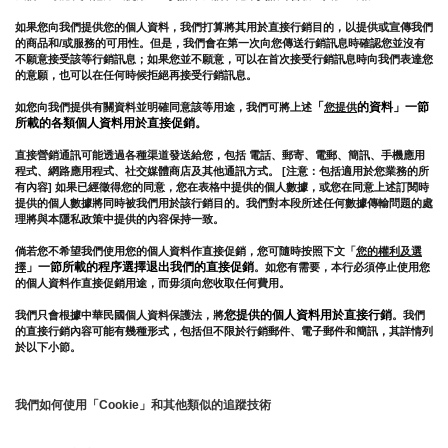
如果您向我們提供您的個人資料，我們打算將其用於直接行銷目的，以提供或宣傳我們
的商品和/或服務的可用性。但是，我們會在第一次向您傳送行銷訊息時確認您並沒有
不願意接受該等行銷訊息；如果您並不願意，可以在首次接受行銷訊息時向我們表達您
的意願，也可以在任何時候拒絕再接受行銷訊息。
「
的資料」一節
如您向我們提供有關資料並明確同意該等用途，我們可將上述
您提供
所載的各類個人資料用於直接促銷。
直接營銷通訊可能透過各種渠道發送給您，包括 電話、郵寄、電郵、簡訊、手機應用
程式、網路應用程式、社交媒體商店及其他通訊方式。 [注意：包括適用於您業務的所
有內容] 如果已經徵得您的同意，您在表格中提供的個人數據，或您在同意上述訂閱時
提供的個人數據將同時被我們用於該行銷目的。我們對本段所述任何數據傳輸問題的處
理將與本隱私政策中提供的內容保持一致。
倘若您不希望我們使用您的個人資料作直接促銷，您可隨時按照下文「
您的權利及選
」一節所載的程序選擇退出我們的直接促銷
擇
。如您有需要，本行必須停止使用您
的個人資料作直接促銷用途，而毋須向您收取任何費用。
您提供的個人資料用於直接行銷
我們只會根據中華民國個人資料保護法，將
。我們
的直接行銷內容可能有幾種形式，包括但不限於行銷郵件、電子郵件和簡訊，其詳情列
於以下小節。
我們如何使用「Cookie」和其他類似的追蹤技術