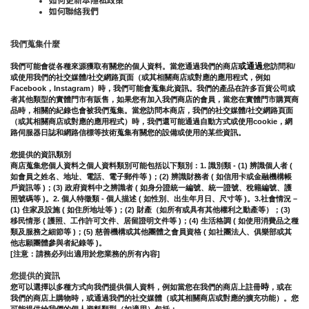
如何聯絡我們
我們蒐集什麼
或通過
我們可能會從各種來源獲取有關您的個人資料。當您通過我們的商店
您訪問和/
或使用我們的社交媒體/社交網路頁面（或其相關商店或對應的應用程式，例如
Facebook，Instagram）時，我們可能會蒐集此資訊。我們的產品在許多百貨公司或
者其他類型的實體門市有販售，如果您有加入我們商店的會員，當您在實體門市購買商
品時，相關的紀錄也會被我們蒐集。
當您訪問本商店，我們的社交媒體/社交網路頁面
（或其相關商店或對應的應用程式）時，我們還可能通過自動方式或使用cookie，網
路伺服器日誌和網路信標等技術蒐集有關您的設備或使用的某些資訊。
您提供的資訊類別
商店蒐集您個人資料之個人資料類別可能包括以下類別：1. 識別類 - (1) 辨識個人者 ( 
如會員之姓名、地址、電話、電子郵件等 )；(2) 辨識財務者 ( 如信用卡或金融機構帳
戶資訊等 )；(3) 政府資料中之辨識者 ( 如身分證統一編號、統一證號、稅籍編號、護
照號碼等 )。2. 個人特徵類 - 個人描述 ( 如性別、出生年月日、尺寸等 )。3.社會情況 – 
(1) 住家及設施 ( 如住所地址等 )；(2) 財產（如所有或具有其他權利之動產等）；(3) 
移民情形 ( 護照、工作許可文件、居留證明文件等 )；(4) 生活格調 ( 如使用消費品之種
類及服務之細節等 )；(5) 慈善機構或其他團體之會員資格 ( 如社團法人、俱樂部或其
他志願團體參與者紀錄等 )。
[注意：請務必列出適用於您業務的所有內容]
您提供的資訊
時
您可以選擇以多種方式向我們提供個人資料，例如當您在我們的商店上註冊
，或在
我們的商店上購物時，或通過我們的社交媒體（或其相關商店或對應的擴充功能）。您