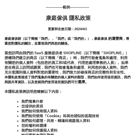
--------------範例----------------
 康庭傢俱 隱私政策
更新和生效日期：2024/4/1
的運營商
康庭傢俱館
（以下簡稱「我們」，「我們」或「我們的」），康庭傢俱
，尊
重您對隱私的關注，並重視我們與您的關係。
當您訪問由我們的 SaaS 服務提供者 SHOPLINE（以下簡稱「SHOPLINE」）
授權我們建立的商店（以下簡稱「商店」）時，我們可能會蒐集和處理、利用
有關您的個人資料（包括您的員工和/或代表、代理您處理事務的人員）。如果
您在商店上訪問或購買，我們也可能會蒐集和處理、利用您的個人資料。我們
充分意識到個人資料對您的重要性，我們致力於確保商店的完整性和安全性。
本隱私政策描述了我們蒐集的有關您的個人資料的類型，我們如何使用這些資訊，我們
的
選擇。
與誰共享資訊，以及您就我們使用這些資訊
可行
本隱私政策將説明您瞭解以下內容：
我們蒐集什麼
您提供的資訊
我們如何使用個人資料
我們如何使用「Cookie」和其他類似的追蹤技術
我們如何處理、共用、轉讓和揭露個人資料
您的權利和選擇
我們如何保護個人資料
如何更新本隱私政策