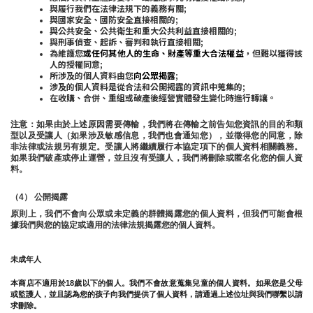
與履行我們在法律法規下的義務有關;
與國家安全、國防安全直接相關的;
與公共安全、公共衛生和重大公共利益直接相關的;
與刑事偵查、起訴、審判和執行直接相關;
為維護您
或任何其他人的生命、財產等重大合法權益
，但難以獲得該
人的授權同意;
所涉及的個人資料由您
向公眾揭露
;
涉及的個人資料是從合法和公開揭露的資訊中蒐集的;
在收購、合併、重組或破產後經營實體發生變化時進行轉讓。
注意：如果由於上述原因需要傳輸，我們將在傳輸之前告知您資訊的目的和類
型以及受讓人（如果涉及敏感信息，我們也會通知您），並徵得您的同意，除
非法律或法規另有規定。受讓人將繼續履行本協定項下的個人資料相關義務。
如果我們破產或停止運營，並且沒有受讓人，我們將刪除或匿名化您的個人資
料。
（4） 公開揭露
原則上，我們不會向公眾或未定義的群體揭露您的個人資料，但我們可能會根
據我們與您的協定或適用的法律法規揭露您的個人資料。
未成年人
本商店不適用於18歲以下的個人。我們不會故意蒐集兒童的個人資料。如果您是父母
或監護人，並且認為您的孩子向我們提供了個人資料，請通過上述位址與我們聯繫以請
求刪除。