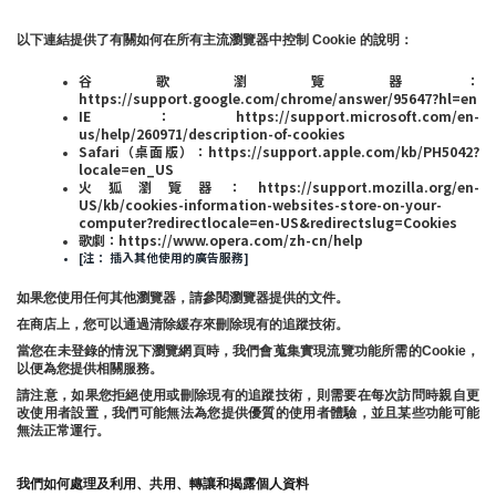
以下連結提供了有關如何在所有主流瀏覽器中控制 Cookie 的說明：
谷歌瀏覽器：
https://support.google.com/chrome/answer/95647?hl=en
IE：https://support.microsoft.com/en-
us/help/260971/description-of-cookies
Safari（桌面版）：https://support.apple.com/kb/PH5042?
locale=en_US
火狐瀏覽器：https://support.mozilla.org/en-
US/kb/cookies-information-websites-store-on-your-
computer?redirectlocale=en-US&redirectslug=Cookies
歌劇：https://www.opera.com/zh-cn/help
[注： 插入其他使用的廣告服務]
如果您使用任何其他瀏覽器，請參閱瀏覽器提供的文件。
在商店上，您可以通過清除緩存來刪除現有的追蹤技術。
當您在未登錄的情況下瀏覽網頁時，我們會蒐集實現流覽功能所需的Cookie，
以便為您提供相關服務。
請注意，如果您拒絕使用或刪除現有的追蹤技術，則需要在每次訪問時親自更
改使用者設置，我們可能無法為您提供優質的使用者體驗，並且某些功能可能
無法正常運行。
我們如何處理及利用、共用、轉讓和揭露個人資料