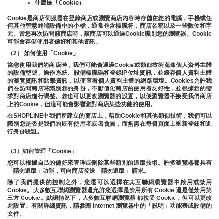
什麼是「Cookie」
Cookie是商店伺服器在登錄商店或瀏覽商店內容時存儲在您的電腦，手機或任
何其他智慧終端設備中的小檔，通常包含標識符，商店名稱以及一些數位和字
元。當您再次訪問該商店時，該商店可以通過Cookie識別您的瀏覽器。Cookie 
可能會存儲使用者偏好和其他資訊。
（2） 如何使用「Cookie」
當您使用我們的商店時，我們可能會通過Cookie或類似技術蒐集個人資料主體
的設備型號、操作系統、設備標識碼和登錄IP位址資訊，並緩存個人資料主體
的瀏覽資訊和點擊資訊，以便查看個人資料主體的網路環境。Cookies允許我
們在訪問商店時識別您的身份，不斷優化商店的使用者友好性，並根據您的需
求對商店進行調整。您也可以更改瀏覽器的設置，以便瀏覽器不接受我們商店
上的Cookie，但這可能會影響您對商店某些功能的使用。
在SHOPLINE中我們所建立的商店上，藉助Cookie和其他類似技術，我們可以
識別您是否是我們的既有使用者或者會員，而無需在每個頁面上重新登錄和進
行身份驗證。
（3）如何管理「Cookie」
您可以根據自己的偏好來管理或刪除某些類別的追蹤技術。許多瀏覽器都具有
「請勿追蹤」功能，可向商店發送「請勿追蹤」 請求。
除了我們提供的控制之外，您還可以選擇在其互聯網瀏覽器中啟用或禁用
Cookie。大多數互聯網瀏覽器還允許您選擇是禁用所有 Cookie 還是僅禁用第
三方 Cookie。默認情況下，大多數互聯網瀏覽器 都接受 Cookie，但可以更改
此設置。有關詳細資訊，請參閱 Internet 瀏覽器中的「説明」功能表或設備的
文件。