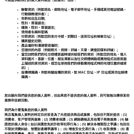
可能提供給我們的個人資料類型（如適用）包括：
聯繫資訊（例如姓名、郵政地址、電子郵件地址、手機或其他電話號碼、
行動服務提供者）;
年齡和出生日期;
性別，首選語言;
種族，性別，首選語言;
使用者名稱和密碼
付款資訊（例如您的支付卡號、到期日、送貨位址和帳單位址）;
購買歷史記錄;
產品偏好和溝通管道偏好;
您提供的內容（例如照片、視頻、評論、文章、調查回復和評論）;
當您訪問我們的社交媒體頁面時提供給我們的資訊（例如您的姓名、個人
資料圖片、喜歡、位置、朋友清單以及社交媒體網路或應用程式註冊頁面
上描述的其他資訊，或您在使用我們的移動應用程式時的地理位置詳細資
訊）;
設備標識碼，例如有關設備的資訊，如 MAC 位址、IP 位址或其他在線標
識碼。
您自願向我們提供您的個人資料，但如果您不提供您的個人資料，則可能無法獲得某些
服務和促銷活動。
我們為什麼蒐集您的個人資料
商店蒐集個人資料的特定目的皆是為了向您提供商品或服務，包括但不限於提供：(1) 
消費者、客戶管理與服務；(2) 消費者保護；(3) 網路購物及其他電子商務服務；(4) 驗
證您的個人身份 ( 如以保護您免於詐欺等犯罪行為 )；(5) 解決各種類型之爭議 ( 包括但
不限於消費糾紛、智慧財產權爭議等 )； (6) 增進安全交易行為；(7) 收取債務； (8) 通
知您商業機會、產品、服務及更新；(9) 偵測並保護您及商店免於錯誤、詐欺或其他犯