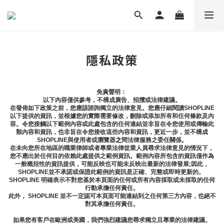
隱私政策
免責聲明： 
以下內容僅供參考，不構成廣告、招攬或法律建議。
在發佈如下政策之前，您應該諮詢獨立的法律意見。您應仔細閱讀SHOPLINE
以下提供的資訊，並根據您的實際需要修改，刪除或添加所有和任何條款及內
容。令您接觸以下範例內容或此處包含的任何連結並非旨在令您使用或傳輸此
類內容和資訊，也非旨在令您接收這些內容和資訊，更近一步，並不構成
SHOPLINE與使用者或瀏覽器
之
間法律服務之委任關係。
在未向您所在地區的職業律師或者專業法律從業人員尋求法律意見的情況下，
您不應出於任何目的依賴此處提供之範例資訊。範例內容所包含的資訊僅作為
一般概括性的資訊提供，可能反映也可能未反映出最新的法律發展;因此，
SHOPLINE並不承諾或保證此範例的資訊是正確、完整或即時更新的。 
SHOPLINE 明確表示不對您基於本頁面的任何或所有內容採取或未採取的任何
行動承擔任何責任。
此外， SHOPLINE 並不一定認可本頁面可能連結到之任何第三方內容，也絕不
對其承擔任何責任。
如果您有客戶在歐洲或美國，我們強烈建議您尋求獨立且專業的法律建議。