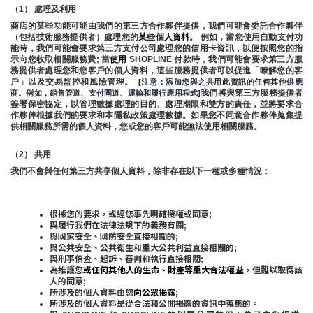
（1） 處理及利用
商店的某些功能可能由我們的第三方合作夥伴提供，我們可能會委託合作夥伴
（包括技術服務提供者）處理您的
某些個人資料
。 例如，當您使用自動支付功
能時，我們可能會要求第三方支付公司處理您的信用卡資訊，以便按照您的指
示向您收取相關服務費; 當
使用 
SHOPLINE 付款時，我們可能會要求第三方服
務提供者處理您和您客戶的個人資料，這些服務提供者可以促進「瞭解您的客
戶」以及交易監控和風險管理。 
 [注意：添加您與之共用此資訊的任何其他供應
我們將與第三方服務提供者
商。例如，銷售管道、支付閘道、運輸和履行應用程式]
簽署保密協定，以管理數據處理的目的、處理期限和雙方的責任，並將要求合
作夥伴根據我們的要求和本隱私政策處理數據。如果您不同意合作夥伴蒐集提
供相關服務所需的個人資料，您或您的客戶可能無法使用相關服務。
（2） 共用
我們不會與任何第三方共享個人資料，除非存在以下一種或多種情況：
根據您的要求，或經您事先明確授權或同意;
與履行我們在法律法規下的義務有關;
與國家安全、國防安全直接相關的;
與公共安全、公共衛生和重大公共利益直接相關的;
與刑事偵查、起訴、審判和執行直接相關;
為維護您
或任何其他人的生命、財產等重大合法權益
，但難以取得該
人的同意;
所涉及的個人資料由您
向公眾揭露
;
所涉及的個人資料是從合法和公開揭露的資訊中蒐集的。